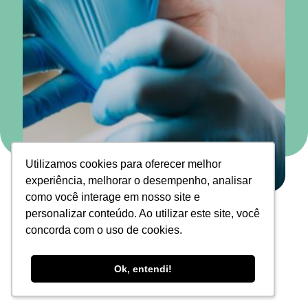
Utilizamos cookies para oferecer melhor
Utilizamos cookies para oferecer melhor
experiência, melhorar o desempenho, analisar
experiência, melhorar o desempenho, analisar
como você interage em nosso site e
como você interage em nosso site e
Time Glöfi
personalizar conteúdo. Ao utilizar este site, você
personalizar conteúdo. Ao utilizar este site, você
29 de janeiro de 2024
concorda com o uso de cookies.
concorda com o uso de cookies.
Ok, entendi!
Ok, entendi!