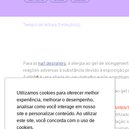
Para as
nail designers
, a alergia ao gel de alongamen
reações adversas à substância devido à exposição pr
A
glöfi®
é uma aliada do seu trabalho e nós acredita
da sua saúde!
Neste artigo, explicamos os riscos da alergia ao ge
Utilizamos cookies para oferecer melhor
Utilizamos cookies para oferecer melhor
saber mais!
experiência, melhorar o desempenho,
experiência, melhorar o desempenho,
analisar como você interage em nosso
analisar como você interage em nosso
OS RISCOS DA ALERGIA AO GEL DE ALONGAMEN
site e personalizar conteúdo. Ao utilizar
site e personalizar conteúdo. Ao utilizar
O gel de alongamento é um produto químico utilizado
este site, você concorda com o uso de
este site, você concorda com o uso de
No entanto, se o produto não tiver uma formulação s
cookies.
cookies.
desenvolvimento de
alergias
e dermatites de contato