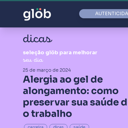
AUTENTICID
dicas
seleção glöb para melhorar
seu dia
25 de março de 2024
Alergia ao gel de
alongamento: como
preservar sua saúde 
o trabalho
carreira
dicas
saúde