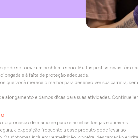
to pode se tornar um problema sério. Muitas profissionais têm e
olongada e à falta de proteção adequada.
mos que você merece o melhor para desenvolver sua carreira, sem
l de alongamento e damos dicas para suas atividades. Continue le
TO
 no processo de manicure para criar unhas longas e duráveis.
egura, a exposição frequente a esse produto pode levar ao
. Os sintomas incluem vermelhidão, coceira, descamação e irrit