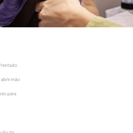
nfrentado
 abrir mão
ndo para
ação da