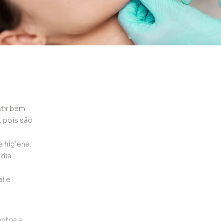
ntir bem
 pois são
 higiene.
 dia
l e
ostos a