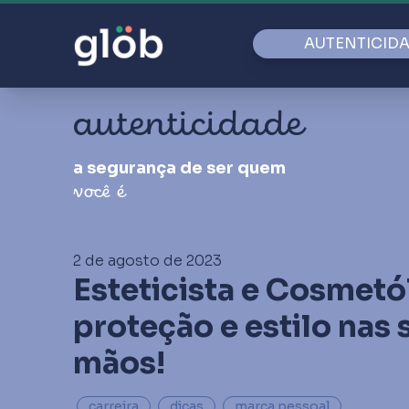
AUTENTICID
autenticidade
a segurança de ser quem
você é
2 de agosto de 2023
Esteticista e Cosmetó
proteção e estilo nas 
mãos!
carreira
dicas
marca pessoal