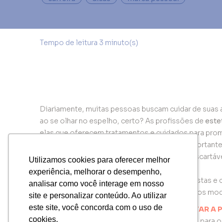
Diariamente, muitas pessoas buscam cuidar de suas a
ao se olhar no espelho, certo? As profissões de
este
elas que oferecem tratamentos e cuidados para prom
Por terem contato direto com pessoas, é importante 
Um desses cuidados é com o uso de luvas descartáveis
Utilizamos cookies para oferecer melhor
Utilizamos cookies para oferecer melhor
usando cores diferentes.
experiência, melhorar o desempenho,
experiência, melhorar o desempenho,
Neste artigo, a
glöfi®
explicará como esteticistas e 
analisar como você interage em nosso
analisar como você interage em nosso
melhorar a experiência do cliente ao escolher os mo
site e personalizar conteúdo. Ao utilizar
site e personalizar conteúdo. Ao utilizar
este site, você concorda com o uso de
este site, você concorda com o uso de
A IMPORTÂNCIA DAS LUVAS PARA AUMENTAR A
cookies.
cookies.
A proteção das mãos é um fator indispensável para o