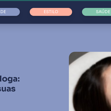
ADE
ESTILO
SAÚDE
loga:
suas