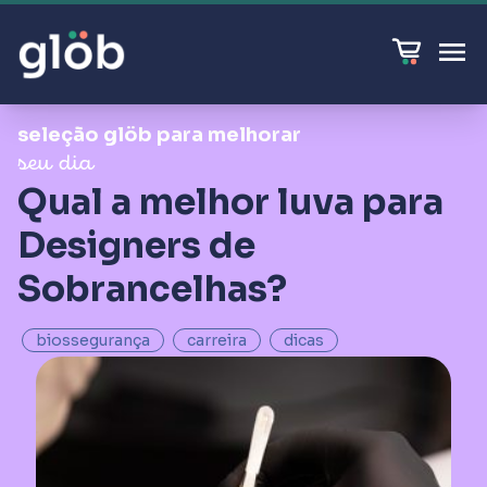
seleção glöb para melhorar
seu dia
Qual a melhor luva para
Designers de
Sobrancelhas?
biossegurança
carreira
dicas