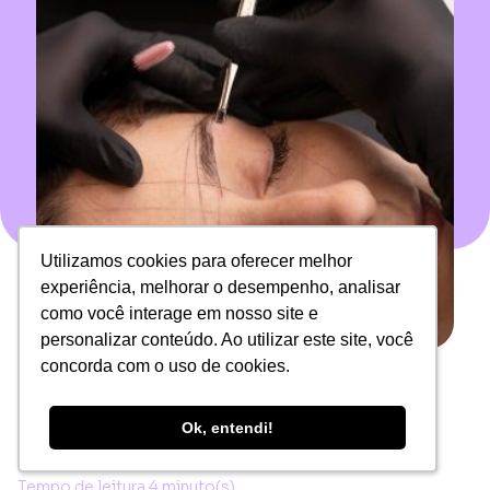
Utilizamos cookies para oferecer melhor
Utilizamos cookies para oferecer melhor
experiência, melhorar o desempenho, analisar
experiência, melhorar o desempenho, analisar
como você interage em nosso site e
como você interage em nosso site e
personalizar conteúdo. Ao utilizar este site, você
personalizar conteúdo. Ao utilizar este site, você
Time Glöfi
concorda com o uso de cookies.
concorda com o uso de cookies.
19 de fevereiro de 2024
Ok, entendi!
Ok, entendi!