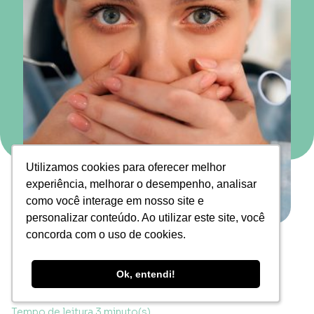
Utilizamos cookies para oferecer melhor
Utilizamos cookies para oferecer melhor
experiência, melhorar o desempenho, analisar
experiência, melhorar o desempenho, analisar
como você interage em nosso site e
como você interage em nosso site e
personalizar conteúdo. Ao utilizar este site, você
personalizar conteúdo. Ao utilizar este site, você
Time Glöfi
concorda com o uso de cookies.
concorda com o uso de cookies.
16 de novembro de 2023
Ok, entendi!
Ok, entendi!