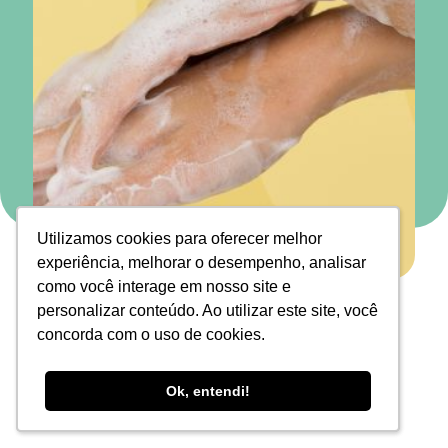
Utilizamos cookies para oferecer melhor
Utilizamos cookies para oferecer melhor
experiência, melhorar o desempenho, analisar
experiência, melhorar o desempenho, analisar
como você interage em nosso site e
como você interage em nosso site e
Time Glöfi
personalizar conteúdo. Ao utilizar este site, você
personalizar conteúdo. Ao utilizar este site, você
24 de agosto de 2023
concorda com o uso de cookies.
concorda com o uso de cookies.
Ok, entendi!
Ok, entendi!