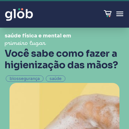
saúde física e mental em
primeiro lugar
Você sabe como fazer a
higienização das mãos?
biossegurança
saúde