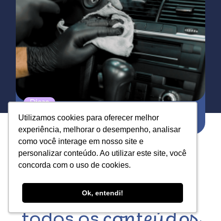
Dicas
Uso de luvas na estética automotiva:
Utilizamos cookies para oferecer melhor
Utilizamos cookies para oferecer melhor
proteção, desempenho e escolha correta
experiência, melhorar o desempenho, analisar
experiência, melhorar o desempenho, analisar
como você interage em nosso site e
como você interage em nosso site e
personalizar conteúdo. Ao utilizar este site, você
personalizar conteúdo. Ao utilizar este site, você
concorda com o uso de cookies.
concorda com o uso de cookies.
Ok, entendi!
Ok, entendi!
todos os
conteúdos