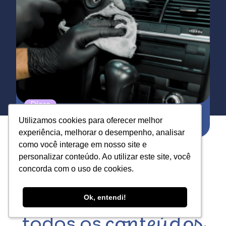
Dicas
Uso de luvas na estética automotiva:
Utilizamos cookies para oferecer melhor
Utilizamos cookies para oferecer melhor
proteção, desempenho e escolha correta
experiência, melhorar o desempenho, analisar
experiência, melhorar o desempenho, analisar
como você interage em nosso site e
como você interage em nosso site e
personalizar conteúdo. Ao utilizar este site, você
personalizar conteúdo. Ao utilizar este site, você
concorda com o uso de cookies.
concorda com o uso de cookies.
Ok, entendi!
Ok, entendi!
todos os
conteúdos