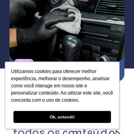
Dicas
Uso de luvas na estética automotiva:
Utilizamos cookies para oferecer melhor
Utilizamos cookies para oferecer melhor
proteção, desempenho e escolha correta
experiência, melhorar o desempenho, analisar
experiência, melhorar o desempenho, analisar
como você interage em nosso site e
como você interage em nosso site e
personalizar conteúdo. Ao utilizar este site, você
personalizar conteúdo. Ao utilizar este site, você
concorda com o uso de cookies.
concorda com o uso de cookies.
Ok, entendi!
Ok, entendi!
todos os
conteúdos