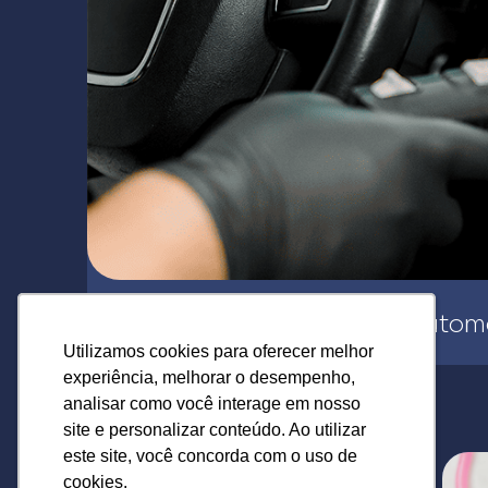
Uso de luvas na estética autom
Utilizamos cookies para oferecer melhor
Utilizamos cookies para oferecer melhor
experiência, melhorar o desempenho,
experiência, melhorar o desempenho,
analisar como você interage em nosso
analisar como você interage em nosso
site e personalizar conteúdo. Ao utilizar
site e personalizar conteúdo. Ao utilizar
este site, você concorda com o uso de
este site, você concorda com o uso de
cookies.
cookies.