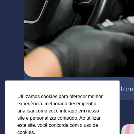
Uso de luvas na estética autom
Utilizamos cookies para oferecer melhor
Utilizamos cookies para oferecer melhor
experiência, melhorar o desempenho,
experiência, melhorar o desempenho,
analisar como você interage em nosso
analisar como você interage em nosso
site e personalizar conteúdo. Ao utilizar
site e personalizar conteúdo. Ao utilizar
este site, você concorda com o uso de
este site, você concorda com o uso de
cookies.
cookies.